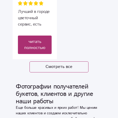
человека)
обслуживание ❤
Главное, что
Лучший в городе
потрясает это
цветочный
качество сборки
сервис, есть
букетов за
выбор и все
благоприятную
удобно, спасибо
читать
цену! Лично для
Вам! Всем
полностью
меня - это
рекомендую.
лучший
цветочный салон
Смотреть все
в нашем городе!
Спасибо Вам
огромное!!!
Фотографии получателей
букетов, клиентов и другие
наши работы
Еще больше красивых и ярких работ! Мы ценим
наших клиентов и создаем исключительно