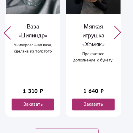
Ваза
Мягкая
«Цилиндр»
игрушка
«Хомяк»
Универсальная ваза,
сделана из толстого
Прекрасное
стекла, впишется в
дополнение к букету.
любой интерьер.
1 310
1 640
Заказать
Заказать