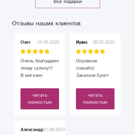
Все подарки
Отзывы наших клиентов
15.09.2020
20.05.2022
Олег
Ирма
Очень благодарен
Огромное
этому салону!!!
спасибо!
В магазин
Заказали букет
обращаюсь по-
день в день все
любому поводу,
очень быстро и
читать
читать
будь то юбилей,
оперативно
полностью
полностью
свадьба, 8 марта,
доставили, мама
да и просто для
очень
того, чтобы
Прекрасные
приятно удивить
белые пионы и
21.08.2023
Александр
любимого
отличное