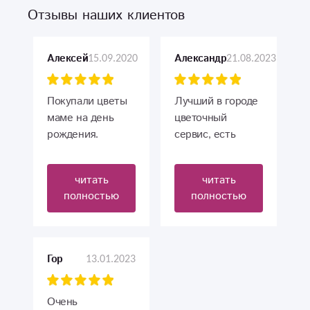
Отзывы наших клиентов
15.09.2020
21.08.2023
Алексей
Александр
Покупали цветы
Лучший в городе
маме на день
цветочный
рождения.
сервис, есть
Приятный
выбор и все
персонал,
удобно, спасибо
читать
читать
недорогие цены,
Вам! Всем
полностью
полностью
комфортное
рекомендую.
помещение,
цветы хорошего
качества.
13.01.2023
Гор
Очень довольны
цветами!!!
Очень