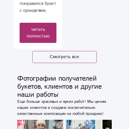
понравился букет
с орхидеями,
девушка
впечатлена. В
читать
жизни цветы
полностью
оказались даже
красивее, чем на
фото. Спасибо!
Смотреть все
Фотографии получателей
букетов, клиентов и другие
наши работы
Еще больше красивых и ярких работ! Мы ценим
наших клиентов и создаем исключительно
качественные композиции на любой праздник!