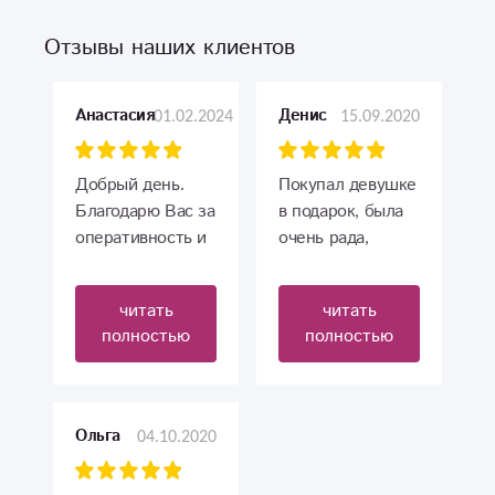
Отзывы наших клиентов
01.02.2024
15.09.2020
Анастасия
Денис
Добрый день.
Покупал девушке
Благодарю Вас за
в подарок, была
оперативность и
очень рада,
миленький,
собирают букеты
симпатичный
от души)
читать
читать
букет.
полностью
полностью
Пишет Санкт-
Петербург ❤️
04.10.2020
Ольга