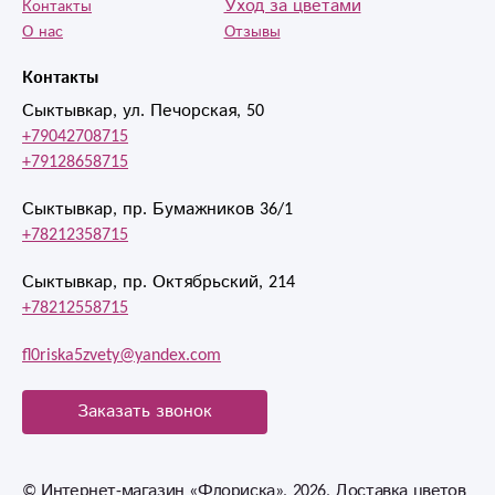
Уход за цветами
Контакты
О нас
Отзывы
Контакты
Сыктывкар, ул. Печорская, 50
+79042708715
+79128658715
Сыктывкар, пр. Бумажников 36/1
+78212358715
Сыктывкар, пр. Октябрьский, 214
+78212558715
fl0riska5zvety@yandex.com
Заказать звонок
© Интернет-магазин «Флориска», 2026, Доставка цветов