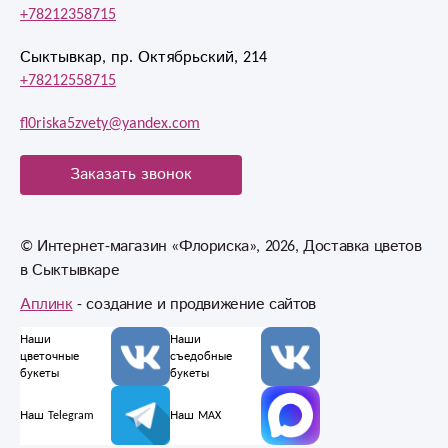
+78212358715
Сыктывкар, пр. Октябрьский, 214
+78212558715
fl0riska5zvety@yandex.com
Заказать звонок
© Интернет-магазин «Флориска», 2026, Доставка цветов
в Сыктывкаре
Аплинк
- создание и продвижение сайтов
Наши
Наши
цветочные
съедобные
букеты
букеты
Наш Telegram
Наш MAX