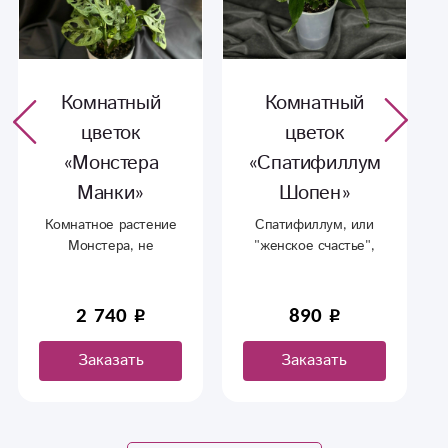
Комнатный
Комнатный
цветок
цветок
«Монстера
«Спатифиллум
Манки»
Шопен»
Комнатное растение
Спатифиллум, или
Монстера, не
"женское счастье",
требовательная к
является одним из
уходу.
самых популярных
комнатных растений
2 740
890
благодаря своим
элегантным цветкам и
Заказать
Заказать
сочным зеленым
листьям.