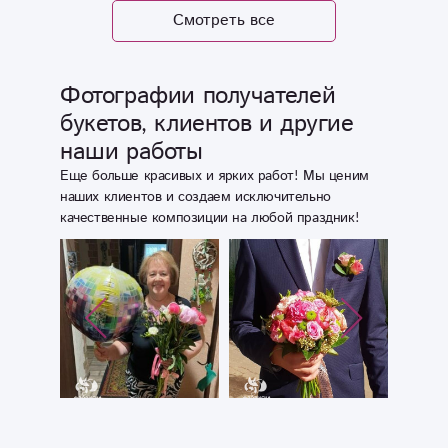
цветов», а сказал:
красивые
Смотреть все
«вам сюрприз, но
цветочки, такие
не скажу от
же, как в
кого». Чудо
каталоге!:)
Фотографии получателей
просто, теперь
Сестричка очень
букетов, клиентов и другие
знаю где
рада, спасибо
покупать букеты
наши работы
вам за это!
и не трястись от
Еще больше красивых и ярких работ! Мы ценим
страха все ли
наших клиентов и создаем исключительно
будет с ними
качественные композиции на любой праздник!
хорошо)