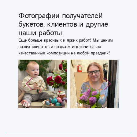
Новым годом
всех сотрудников
Фотографии получателей
магазина и
букетов, клиентов и другие
успехов вам в
дальнейшей
наши работы
вашей работе.
Еще больше красивых и ярких работ! Мы ценим
Дарите радость
наших клиентов и создаем исключительно
людям!!!!
качественные композиции на любой праздник!