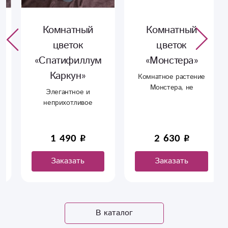
Комнатный
Комнатный
цветок
цветок
«Спатифиллум
«Монстера»
Каркун»
Комнатное растение
Монстера, не
Элегантное и
требовательная к
неприхотливое
уходу. Цветы идут в
растение с ярко
свежем грунте не
выраженными
требуют пересадки
декоративными
1 490
2 630
ближайший год.
свойствами, высотой
Хороший горшок с
от 35 до 60 см.
Заказать
Заказать
авто поливом.
В каталог