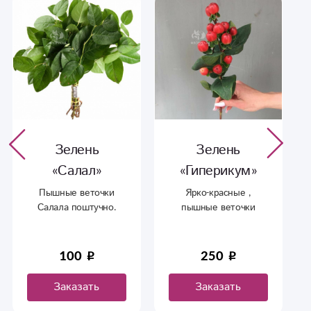
Зелень
Зелень
«Салал»
«Гиперикум»
Пышные веточки
Ярко-красные ,
Салала поштучно.
пышные веточки
гиперикума поштучно.
100
250
Заказать
Заказать