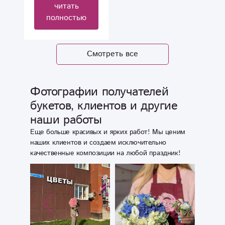
читать
нашим родным и
полностью
близким, все на
высшем уровне.
Всех благ вам и
Смотреть все
процветания...г
Воронеж
Фотографии получателей
букетов, клиентов и другие
наши работы
Еще больше красивых и ярких работ! Мы ценим
наших клиентов и создаем исключительно
качественные композиции на любой праздник!