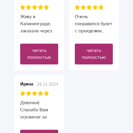
Живу в
Очень
Калининграде,
понравился букет
заказала через
с орхидеями,
сайт букет, чтоб
девушка
поздравить
впечатлена. В
читать
читать
дорогую
жизни цветы
полностью
полностью
мамочку. Букет
оказались даже
собрали
красивее, чем на
шикарный!
фото. Спасибо!
Спасибо девочки!
24.11.2024
Ирина
Девочки)
Спасибо Вам
огромное за
радость,которую
вы приносите