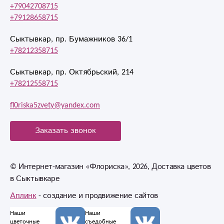
+79042708715
+79128658715
Сыктывкар, пр. Бумажников 36/1
+78212358715
Сыктывкар, пр. Октябрьский, 214
+78212558715
fl0riska5zvety@yandex.com
Заказать звонок
© Интернет-магазин «Флориска», 2026, Доставка цветов
в Сыктывкаре
Аплинк
- создание и продвижение сайтов
Наши
Наши
цветочные
съедобные