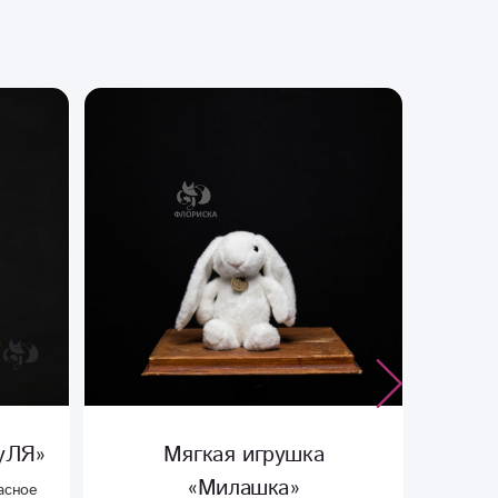
Мягкая игрушка
Мягк
«Михалыч»
Мягкая