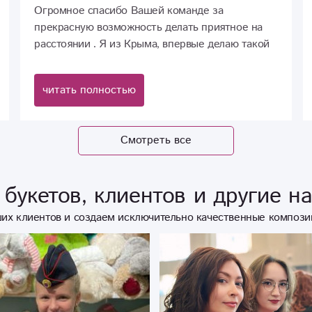
Огромное спасибо Вашей команде за
прекрасную возможность делать приятное на
расстоянии . Я из Крыма, впервые делаю такой
сюрприз. Именинница в восторге, была приятно
удивлена красивому букету.Успехов и
читать полностью
процветания Вашему команде!?
Смотреть все
букетов, клиентов и другие н
их клиентов и создаем исключительно качественные компози