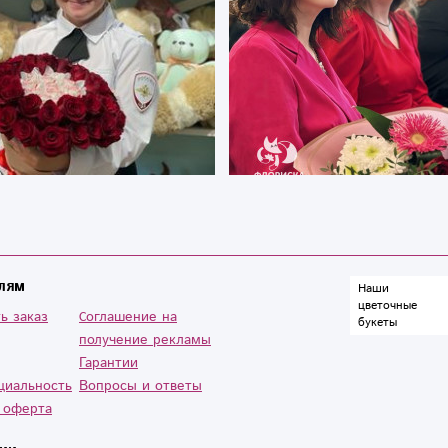
лям
Наши
цветочные
ь заказ
Cоглашение на
букеты
получение рекламы
Гарантии
циальность
Вопросы и ответы
 оферта