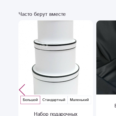
Часто берут вместе
енький
Ваза «Цилиндр»
Мягка
прозрачная
Мягкая