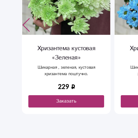
я
Хризантема кустовая
Хр
«Голубая»
ая
Шикарная , голубая, кустовая
Шикар
хризантема поштучно
199
Заказать