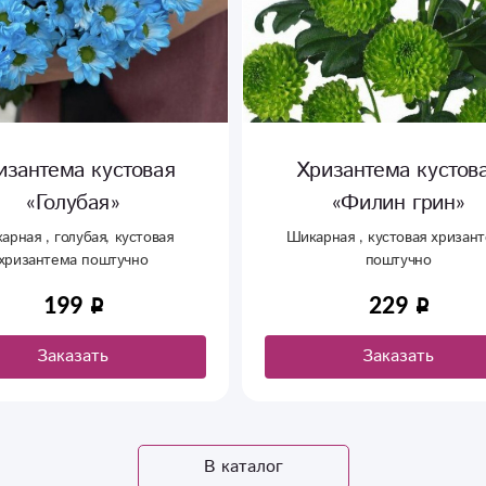
изантема кустовая
Хризантема кустов
«Филин грин»
«Алтай Фиолетовы
ная , кустовая хризантема
Кустовая хризантема поштуч
поштучно
229
229
Заказать
Заказать
В каталог