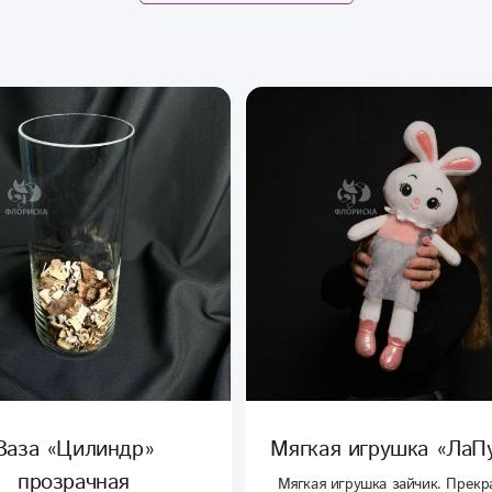
я игрушка «ЛаПуЛЯ»
Мягкая игрушка
«Милашка»
 игрушка зайчик. Прекрасное