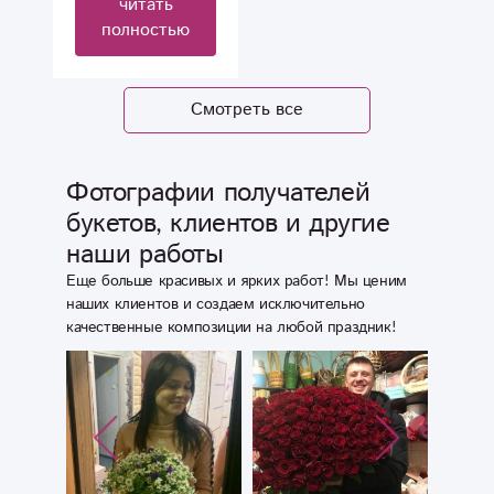
читать
терпелево
полностью
проконсультировали,
собрали
замечательный
Смотреть все
букет, не
растерялись при
трудностях с
Фотографии получателей
доставкой.
букетов, клиентов и другие
Спасибо
наши работы
огромное,
успехов вашему
Еще больше красивых и ярких работ! Мы ценим
делу и
наших клиентов и создаем исключительно
качественные композиции на любой праздник!
процветания!