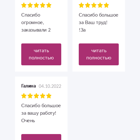
Спасибо
Спасибо большое
огромное,
за Ваш труд!
заказывали 2
!За
раза по 9 шаров
оперативность!
друзьям на др,
Маме очень
читать
читать
оперативно
понравилось.
полностью
полностью
отреагировали,
доставили во
время, все
здорово
04.10.2022
Галина
Спасибо большое
за вашу работу!
Очень
доброжелательно,
грамотно и