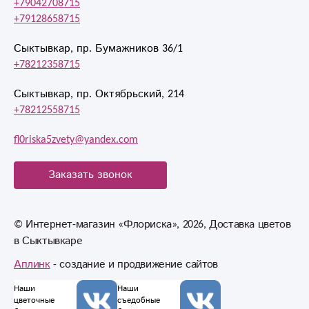
+79042708715
+79128658715
Сыктывкар, пр. Бумажников 36/1
+78212358715
Сыктывкар, пр. Октябрьский, 214
+78212558715
fl0riska5zvety@yandex.com
Заказать звонок
© Интернет-магазин «Флориска», 2026, Доставка цветов
в Сыктывкаре
Аплинк
- создание и продвижение сайтов
Наши
Наши
цветочные
съедобные