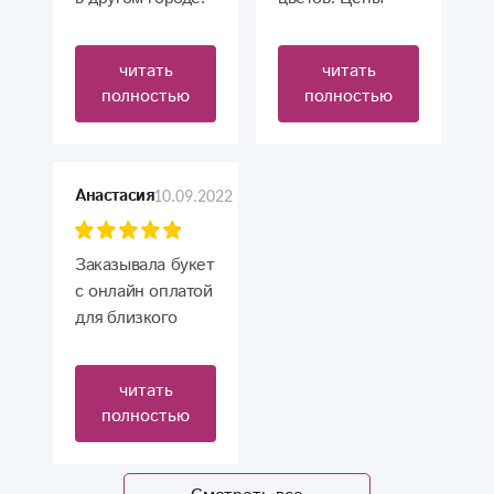
Сервис на
ниже , чем где
высшем уровне.
либо. Советую
читать
читать
Получатель
этот магазин
полностью
полностью
осталась очень
довольна))
Спасибо за
работу!)
10.09.2022
Анастасия
Заказывала букет
с онлайн оплатой
для близкого
человека. Букет
красивый,
читать
доставили во
полностью
время и бабушка
в восторге ?
Спасибо большое