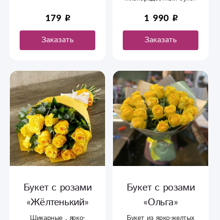
из 9 желтых роз,
179
1 990
перевязанных лентой.
Поднимет настроение и
Заказать
Заказать
станет отличным
подарком коллеге или
подруге.
Букет с розами
Букет с розами
«Жёлтенький»
«Ольга»
Шикарные , ярко-
Букет из ярко-желтых