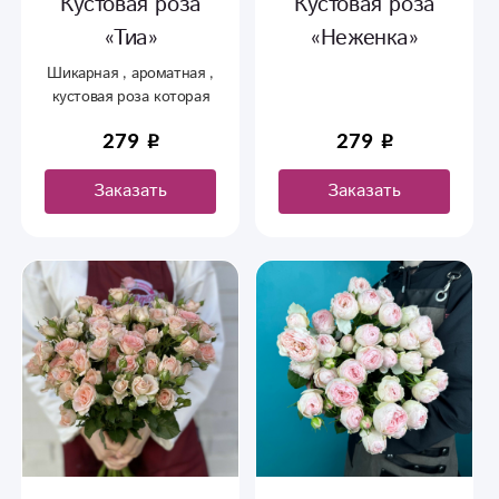
Кустовая роза
Кустовая роза
«Тиа»
«Неженка»
Шикарная , ароматная ,
кустовая роза которая
имеет 6-8 бутонов на
279
279
одной веточке
Заказать
Заказать