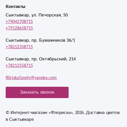
Контакты
Сыктывкар, ул. Печорская, 50
+79042708715
+79128658715
Сыктывкар, пр. Бумажников 36/1
+78212358715
Сыктывкар, пр. Октябрьский, 214
+78212558715
fl0riska5zvety@yandex.com
Заказать звонок
© Интернет-магазин «Флориска», 2026, Доставка цветов
в Сыктывкаре