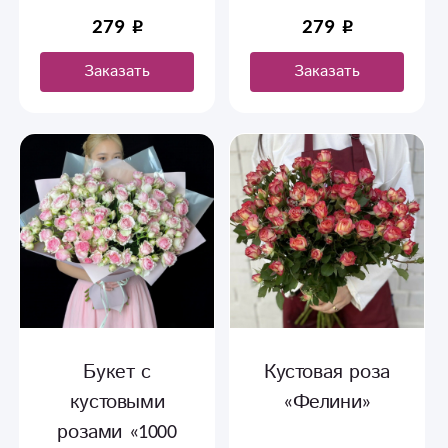
поштучно
279
279
Заказать
Заказать
Букет с
Кустовая роза
кустовыми
«Фелини»
розами «1000