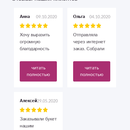
09.10.2020
04.10.2020
Анна
Ольга
Хочу выразить
Отправляла
огромную
через интернет
благодарность
заказ. Собрали
вам за ваши
красивый букет,
красивые букеты
доставка
читать
читать
и своевременное
вовремя.
полностью
полностью
выполнение
Проживаю в
заказа.Уже не
Санкт-
первый раз заказ
Петербурге.
делаю у вас,и
Удобно. Отчёт по
29.05.2020
Алексей
мне все
фото. Спасибо
нравится.Живу в
большое.
другом городе,
Заказывали букет
теперь знаю на
нашим