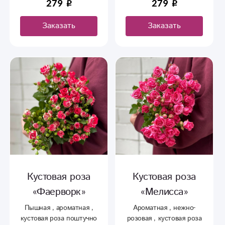
279
279
своей ножке
Заказать
Заказать
Кустовая роза
Кустовая роза
«Фаерворк»
«Мелисса»
Пышная , ароматная ,
Ароматная , нежно-
кустовая роза поштучно
розовая , кустовая роза