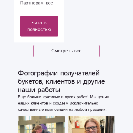
кого можно
Партнерам, все
положиться!
прошло отлично!
Желаю успехов и
Спасибо за
читать
процветания
действительно
полностью
вам!)
качественный
сервис! Доставка
моментальная!
Смотреть все
Спасибо !
Фотографии получателей
букетов, клиентов и другие
наши работы
Еще больше красивых и ярких работ! Мы ценим
наших клиентов и создаем исключительно
качественные композиции на любой праздник!