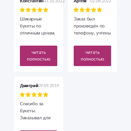
03.10.2022
02.08.2022
Константин
Артем
Шикарные
Заказ был
букеты по
произведён по
отличным ценам.
телефону, учтены
Доставка
все наши
особенно
пожелания! Букет
читать
читать
порадовала!
шикарный,
полностью
полностью
Прекрасный
доставка
магазин?
вовремя!
Спасибо
большое!
09.09.2019
Дмитрий
Спасибо за
букеты.
Заказывал для
жены и дочери,