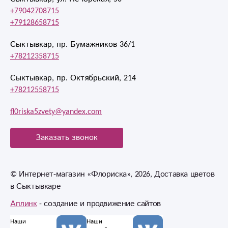
+79042708715
+79128658715
Сыктывкар, пр. Бумажников 36/1
+78212358715
Сыктывкар, пр. Октябрьский, 214
+78212558715
fl0riska5zvety@yandex.com
Заказать звонок
© Интернет-магазин «Флориска», 2026, Доставка цветов
в Сыктывкаре
Аплинк
- создание и продвижение сайтов
Наши
Наши