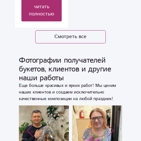
обе были
читать
довольны своими
полностью
букетами. Буду
продолжать
заказывать у вас,
Смотреть все
чтобы радовать
любимых.
Фотографии получателей
букетов, клиентов и другие
наши работы
Еще больше красивых и ярких работ! Мы ценим
наших клиентов и создаем исключительно
качественные композиции на любой праздник!