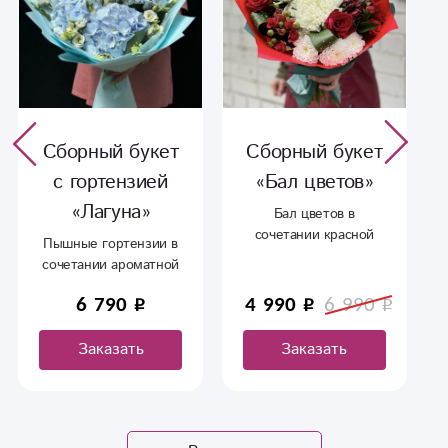
Сборный букет
Букет сборный
«Бал цветов»
«Видение»
Бал цветов в
Шикарный букет для
сочетании красной
тех кто не любит
розы, альстромерии и
оформление
ароматной
.Хризантема - 2 шт
хризантемы.
Роза - 3 шт
4 990
6 990
1 990
2 990
Альстромерия - 2
штГвоздика - 2 шт
Заказать
Заказать
ЗеленьУпаковка