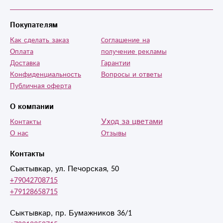
классные,
обратная связь
отличная, фото
Покупателям
получателя с
Как сделать заказ
Cоглашение на
подарком).
Оплата
получение рекламы
Спасибо вам
Доставка
Гарантии
огромное! Я
Конфиденциальность
Вопросы и ответы
обязательно
Публичная оферта
вернусь к вам
О компании
еще.
Уход за цветами
Контакты
О нас
Отзывы
Контакты
Сыктывкар, ул. Печорская, 50
+79042708715
+79128658715
Сыктывкар, пр. Бумажников 36/1