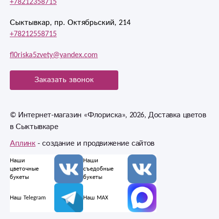
+78212358715
Сыктывкар, пр. Октябрьский, 214
+78212558715
fl0riska5zvety@yandex.com
Заказать звонок
© Интернет-магазин «Флориска», 2026, Доставка цветов
в Сыктывкаре
Аплинк
- создание и продвижение сайтов
Наши
Наши
цветочные
съедобные
букеты
букеты
Наш Telegram
Наш MAX