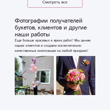
Смотреть все
дистанционно - и
заказ, и оплату, и
все
Фотографии получателей
договоренности
букетов, клиентов и другие
по доставке,
наши работы
открытке и пр. И
оба раза очень
Еще больше красивых и ярких работ! Мы ценим
довольны
наших клиентов и создаем исключительно
качественные композиции на любой праздник!
остались
и получатели
(качество,
доставка в срок -
мне было это
важно), и я (все
вопросы
решались
оперативно,
букеты супер