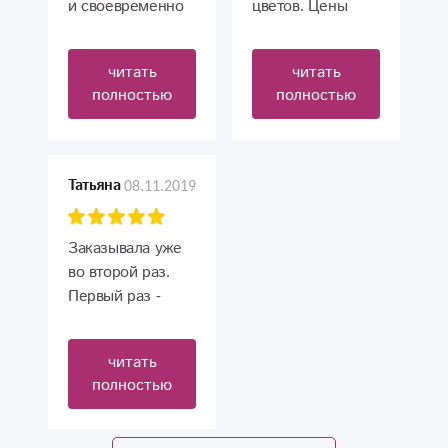
и своевременно
цветов. Цены
доставленный
ниже , чем где
букет! Вы
либо. Советую
читать
читать
лучшие!
этот магазин
полностью
полностью
08.11.2019
Татьяна
Заказывала уже
во второй раз.
Первый раз -
съедобный
мужской букет,
читать
сейчас -
полностью
фруктовую
композицию.
Делала это