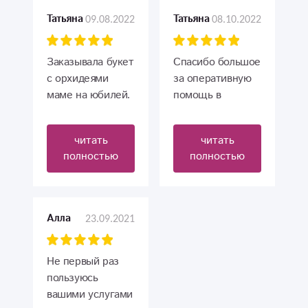
09.08.2022
08.10.2022
Татьяна
Татьяна
Заказывала букет
Спасибо большое
с орхидеями
за оперативную
маме на юбилей.
помощь в
Получился очень
поздравлении
красивый! Всё
моей мамы с
читать
читать
очень
днём рождения?
полностью
полностью
понравилось,
Лично
быстро
поздравить не
доставили хотя я
было
и заказывала
возможности, так
23.09.2021
Алла
прямо в день
как я живу в
рождения.
другом городе.
Спасибо!
Мамочка была
Не первый раз
растрогана до
пользуюсь
слез, говорит, что
вашими услугами