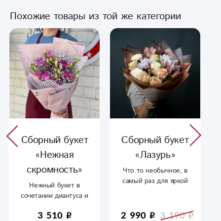
Похожие товары из той же категории
Сборный букет
Сборный букет
«Нежная
«Лазурь»
скромность»
Что то необычное, в
самый раз для яркой
Нежный букет в
осени
сочетании диантуса и
эустом в пышном
3 510
2 990
3 190
оформление.