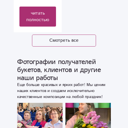
ей ещё никогда в
и всегда все на
жизни не делали
высоте. Букеты
читать
подобные
из свежих и
полностью
сюрпризы
красивых цветов,
доставка как
всегда во время.
Смотреть все
Огромное
спасибо за
замечательные
Фотографии получателей
букеты и
букетов, клиентов и другие
демократичные
наши работы
цены. Качество,
обслуживание,
Еще больше красивых и ярких работ! Мы ценим
скорость - все на
наших клиентов и создаем исключительно
качественные композиции на любой праздник!
5-ку и 5