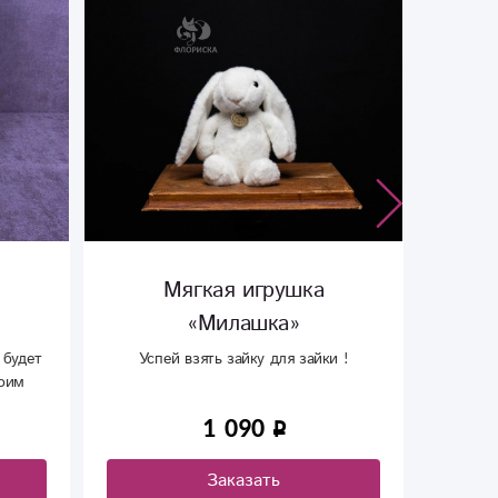
Мягкая игрушка «Уточка»
Отк
«
и !
Крас
750
Заказать