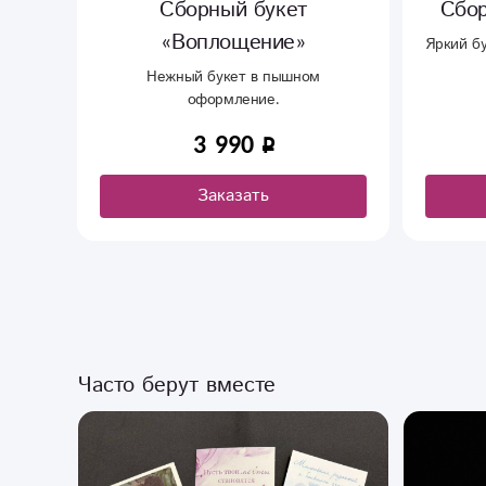
Сборный букет «Вираж»
Сбор
Яркий букет с герберами и кустовыми
хризантемами.
Яркий э
4 290
Заказать
Часто берут вместе