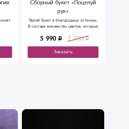
елуй
Сборный букет «Заряд»
Сбор
Заряди себя и любимую таким
шикарным , и ярким букетом из
енках.
Этот п
разных цветов , которые вдохновляют
оторые
вызов
на что-то новенькое..
укете.
говоря
5 690
6 990
и призн
не 
Заказать
возр
Ге
Хриза