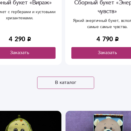
ный букет «Энергия
Сборный букет «Поц
чувств»
рук»
нергичный букет, всполохнёт
Яркий букет в благородных отт
самые самые чувства.
В составе множество цветов, к
прекрасно смотрятся в одном б
4 790
5 990
7 790
Заказать
Заказать
В каталог