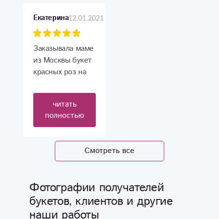
такой же как и на
картинке.
12.01.2021
Екатерина
Заказывала маме
из Москвы букет
красных роз на
день рождение.
Привезли очень
читать
быстро и цветы
полностью
свежие. Приятно.
Спасибо. В
будущем тоже
Смотреть все
буду вас иметь в
виду.
Фотографии получателей
букетов, клиентов и другие
наши работы