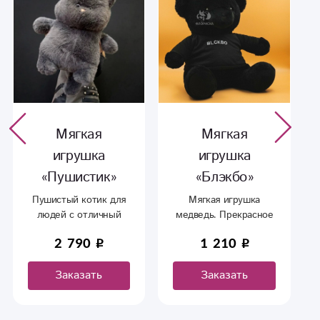
Мягкая
Мягкая
игрушка
игрушка
«Пушистик»
«Блэкбо»
Пушистый котик для
Мягкая игрушка
людей с отличный
медведь. Прекрасное
вкусом. Классно
дополнение к букету.
2 790
1 210
подойдет к
дополнению букета!
Заказать
Заказать