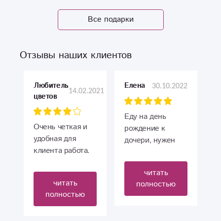
Все подарки
Отзывы наших клиентов
Любитель
30.10.2022
Елена
14.02.2021
цветов
Еду на день
Очень четкая и
рождение к
удобная для
дочери, нужен
клиента работа.
букет, спасибо
Доставили в
помогли,
читать
срок.
доставили
читать
полностью
Оперативно дают
красивый букет
полностью
обратную связь.
??
Букет почти