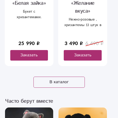
«Белая зайка»
«Желание
вкуса»
Букет с
хризантемами.
Нежно-розовые ,
Белоснежные ,
хризантемы 13 штук в
кустовые хризантемы
оформление, с
в упаковке . С
доставкой в
доставкой в
Сыктывкаре.
25 990
3 490
6 490
Сыктывкаре.
Заказать
Заказать
В каталог
Часто берут вместе