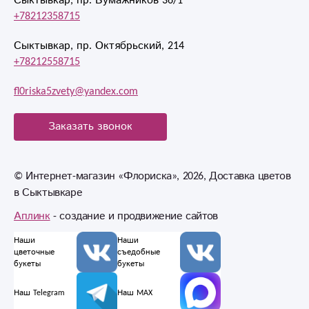
Сыктывкар, пр. Бумажников 36/1
+78212358715
Сыктывкар, пр. Октябрьский, 214
+78212558715
fl0riska5zvety@yandex.com
Заказать звонок
© Интернет-магазин «Флориска», 2026, Доставка цветов
в Сыктывкаре
Аплинк
- создание и продвижение сайтов
Наши
Наши
цветочные
съедобные
букеты
букеты
Наш Telegram
Наш MAX