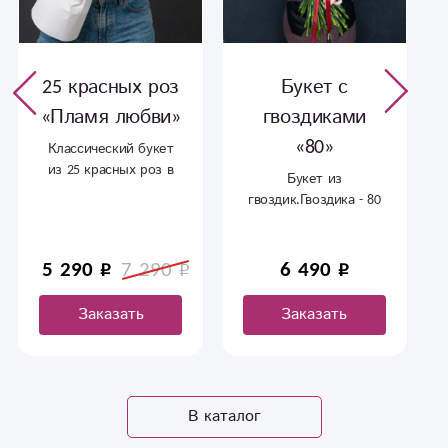
25 красных роз
Букет с
«Пламя любви»
гвоздиками
«80»
Классический букет
из 25 красных роз в
Букет из
праздничной
гвоздик.Гвоздика - 80
упаковке. Самый
шт Лента (по случаю)
популярный подарок
на 8 Марта, день
5 290
7 290
6 490
свадьбы или
годовщину
Заказать
Заказать
отношений. Яркие,
стойкие розы с
бархатными
лепестками. Доставка
цветов в Сыктывкаре
В каталог
работает
круглосуточно.