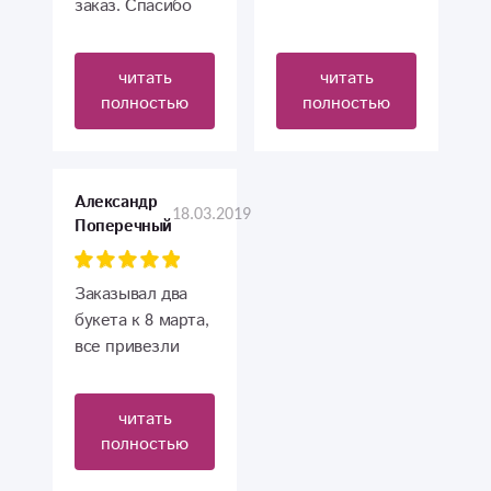
заказ. Спасибо
,что ваша работа
доставляет
читать
читать
людям радость
полностью
полностью
Всего самого
наилучшего и
успехов во всем.
Александр
18.03.2019
Поперечный
Заказывал два
букета к 8 марта,
все привезли
вовремя, никакой
замены не было,
читать
спасибо.
полностью